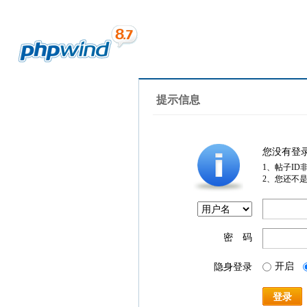
提示信息
您没有登
1、帖子ID
2、您还不
密 码
开启
隐身登录
登录