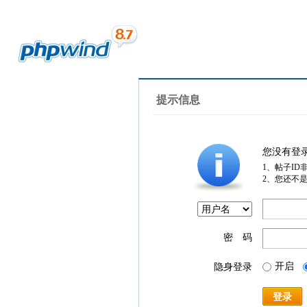
提示信息
您没有登
1、帖子ID
2、您还不
密 码
开启
隐身登录
登录