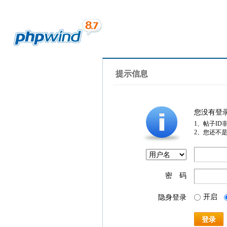
提示信息
您没有登
1、帖子ID
2、您还不
密 码
开启
隐身登录
登录