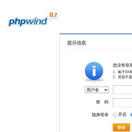
提示信息
您没有登
1、帖子ID
2、您还不
密 码
开启
隐身登录
登录