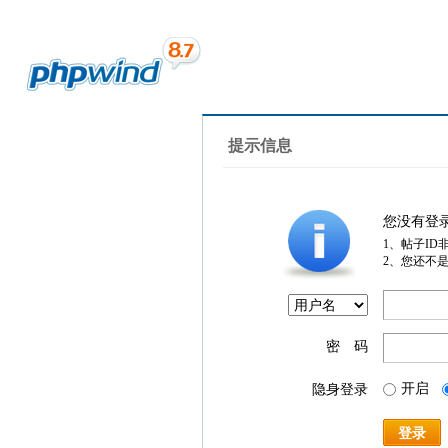
提示信息
您没有登
1、帖子ID
2、您还不
密 码
开启
隐身登录
登录