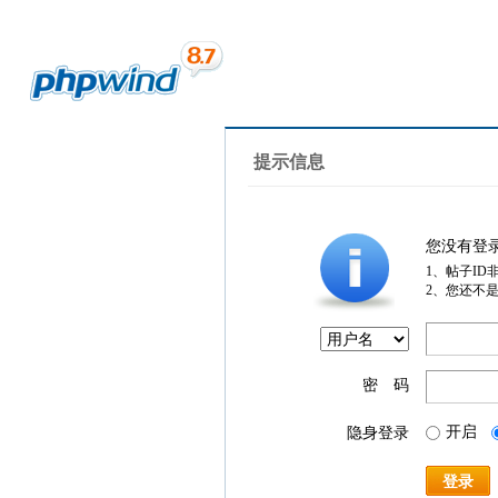
提示信息
您没有登
1、帖子ID
2、您还不
密 码
开启
隐身登录
登录