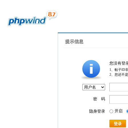
提示信息
您没有登
1、帖子ID
2、您还不
密 码
开启
隐身登录
登录