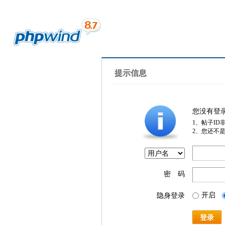
提示信息
您没有登
1、帖子ID
2、您还不
密 码
开启
隐身登录
登录