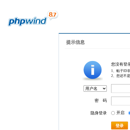
提示信息
您没有登
1、帖子ID
2、您还不
密 码
开启
隐身登录
登录