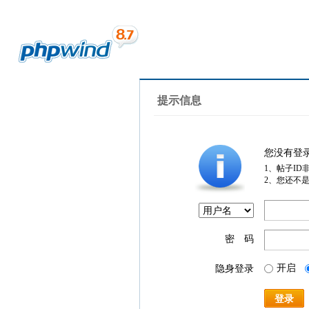
提示信息
您没有登
1、帖子ID
2、您还不
密 码
开启
隐身登录
登录