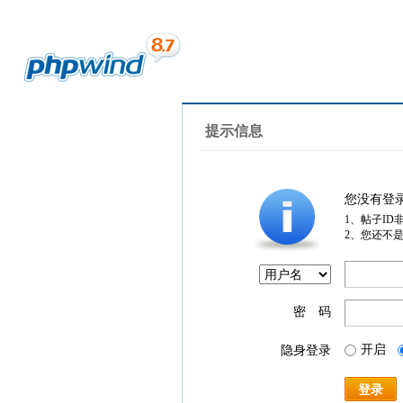
提示信息
您没有登
1、帖子ID
2、您还不
密 码
开启
隐身登录
登录