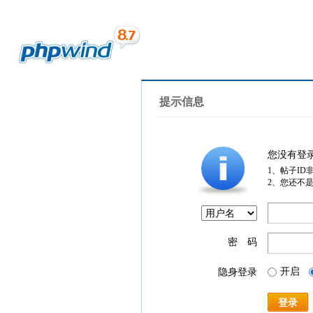
提示信息
您没有登
1、帖子ID
2、您还不
密 码
开启
隐身登录
登录