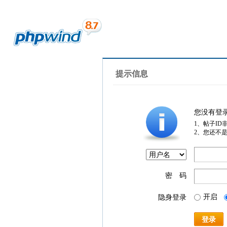
提示信息
您没有登
1、帖子ID
2、您还不
密 码
开启
隐身登录
登录