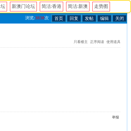
论坛
新澳门论坛
简洁:香港
简洁:新澳
走势图
浏览:
3838
次
首页
回复
发帖
编辑
关闭
只看楼主
正序阅读
使用道具
举报