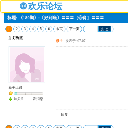
🌐
欢乐论坛
标题: 《189期》:〔好到底〕〓〓〓［⑤肖］〓〓〓
1
2
3
4
5
6
末页
下一页
选 页
好到底
楼主
发表于: 07-07
新手上路
加关注
发消息
回复