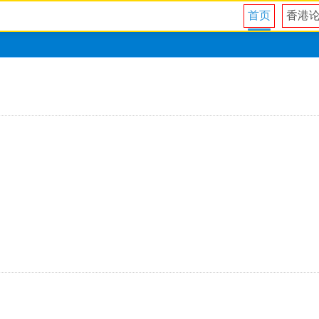
首页
香港