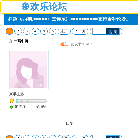
🌐
欢乐论坛
标题: 074期,=====〖三连尾〗==========支持吉利论坛。
1
2
3
4
5
6
末页
下一页
选 页
一码中特
楼主
发表于: 07-07
新手上路
加关注
发消息
回复