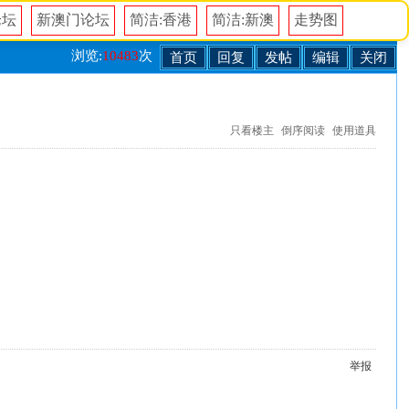
论坛
新澳门论坛
简洁:香港
简洁:新澳
走势图
浏览:
10483
次
首页
回复
发帖
编辑
关闭
只看楼主
倒序阅读
使用道具
举报