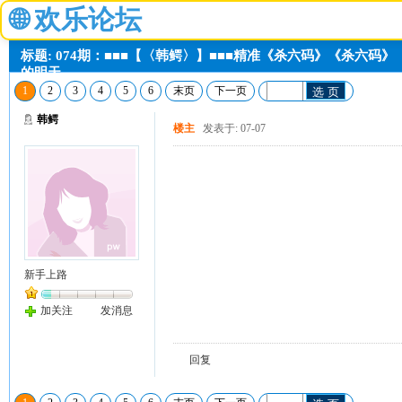
🌐
欢乐论坛
标题: 074期：■■■【〈韩鳄〉】■■■精准《杀六码》《杀六码》
的明天
1
2
3
4
5
6
末页
下一页
选 页
韩鳄
楼主
发表于: 07-07
新手上路
加关注
发消息
回复