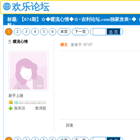
🌐
欢乐论坛
标题: 【074期】☆◆暖流心情◆☆+吉利论坛.com独家发表+◆
料 !
1
2
3
4
5
6
末页
下一页
选 页
暖流心情
楼主
发表于: 07-07
新手上路
加关注
发消息
回复