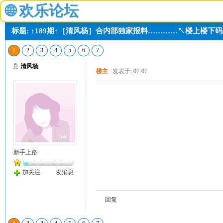
🌐
欢乐论坛
标题: ↑189期↑［清风杨］合内部独家报料…………↖楼上楼下
1
2
3
4
5
6
7
清风杨
楼主
发表于: 07-07
新手上路
加关注
发消息
回复