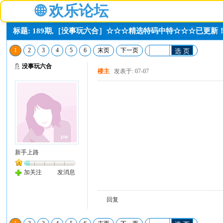
🌐
欢乐论坛
标题: 189期,［没事玩六合］☆☆☆精选特码中特☆☆☆已更新
1
2
3
4
5
6
末页
下一页
选 页
没事玩六合
楼主
发表于: 07-07
新手上路
加关注
发消息
回复