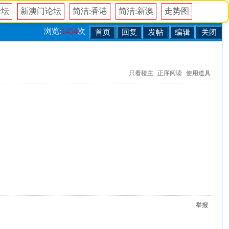
论坛
新澳门论坛
简洁:香港
简洁:新澳
走势图
浏览:
1454
次
首页
回复
发帖
编辑
关闭
只看楼主
正序阅读
使用道具
举报