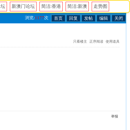
论坛
新澳门论坛
简洁:香港
简洁:新澳
走势图
浏览:
1177
次
首页
回复
发帖
编辑
关闭
只看楼主
正序阅读
使用道具
举报