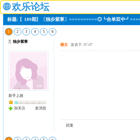
🌐
欢乐论坛
标题: 〖189期〗〔独步紫寒〕==========◎┗合单双中┛===
1
2
3
4
5
6
独步紫寒
楼主
发表于: 07-07
新手上路
加关注
发消息
回复