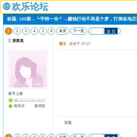
🌐
欢乐论坛
标题: 189期→┗平特一肖┛→赚钱行动不再是个梦，打倒各地
1
2
3
4
5
6
末页
下一页
选 页
苏胜龙
楼主
发表于: 07-07
新手上路
加关注
发消息
回复