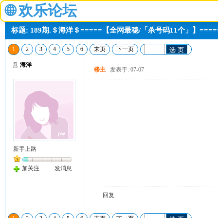
🌐
欢乐论坛
标题: 189期.＄海洋＄=====【全网最稳/「杀号码11个」】===
1
2
3
4
5
6
末页
下一页
选 页
海洋
楼主
发表于: 07-07
新手上路
加关注
发消息
回复