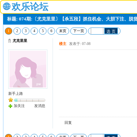
🌐
欢乐论坛
标题: 074期:〔尤克里里〕【杀五段】抓住机会、大胆下注、脱
1
2
3
4
5
6
末页
下一页
选 页
尤克里里
楼主
发表于: 07-08
新手上路
加关注
发消息
回复