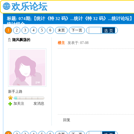
🌐
欢乐论坛
标题: 074期;【统计《特 32 码》...统计《特 32 码》...统
统计组合。
1
2
3
4
5
6
末页
下一页
选 页
随风飘荡的
楼主
发表于: 07-08
新手上路
加关注
发消息
回复