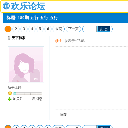
🌐
欢乐论坛
标题: 189期 五行 五行 五行
1
2
3
4
5
6
末页
下一页
选 页
天下和家
楼主
发表于: 07-08
新手上路
加关注
发消息
回复