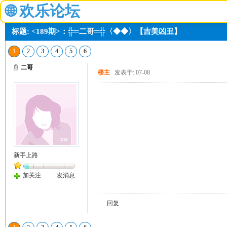
🌐
欢乐论坛
标题: <189期>：╬═二哥═╬〈◆◆〉【吉美凶丑】
1
2
3
4
5
6
二哥
楼主
发表于: 07-08
新手上路
加关注
发消息
回复