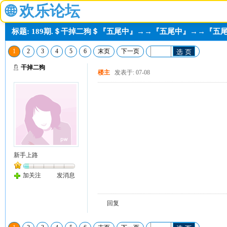
🌐
欢乐论坛
标题: 189期.＄干掉二狗＄『五尾中』→→『五尾中』→→『五
1
2
3
4
5
6
末页
下一页
选 页
干掉二狗
楼主
发表于: 07-08
新手上路
加关注
发消息
回复