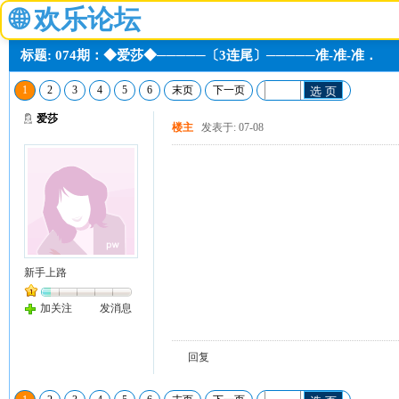
🌐
欢乐论坛
标题: 074期：◆爱莎◆─────〔3连尾〕─────准-准-准．
1
2
3
4
5
6
末页
下一页
选 页
爱莎
楼主
发表于: 07-08
新手上路
加关注
发消息
回复