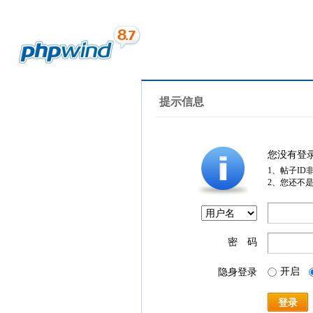
提示信息
您没有登
1、帖子ID
2、您还不
密 码
开启
隐身登录
登录