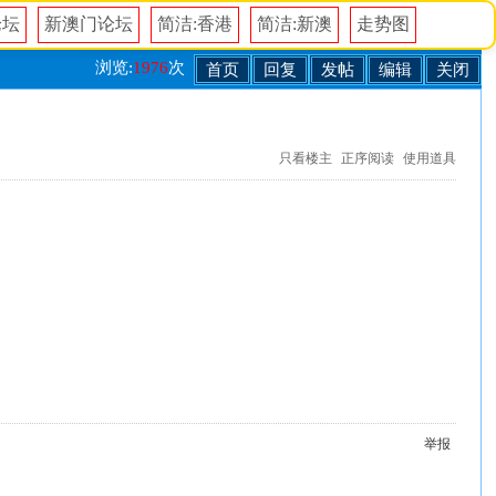
论坛
新澳门论坛
简洁:香港
简洁:新澳
走势图
浏览:
1976
次
首页
回复
发帖
编辑
关闭
只看楼主
正序阅读
使用道具
举报