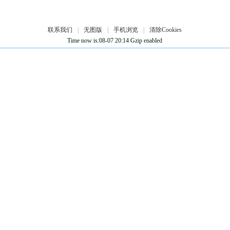
联系我们
|
无图版
|
手机浏览
|
清除Cookies
Time now is:08-07 20:14 Gzip enabled