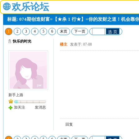
🌐
欢乐论坛
标题: 074期创造财富=【★杀 1 行★】=你的发财之道！机会靠
1
2
3
4
5
6
末页
下一页
选 页
快乐的时光
楼主
发表于: 07-08
新手上路
加关注
发消息
回复