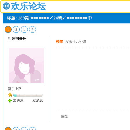
🌐
欢乐论坛
标题: 189期:=======↙24码↙========中
1
2
3
4
阿明哥哥
楼主
发表于: 07-08
新手上路
加关注
发消息
回复