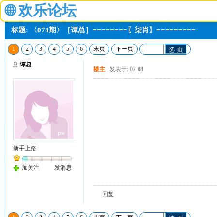
🌐
欢乐论坛
标题: 〈074期〉［谭总］========〖柒肖〗=========
1
2
3
4
5
6
末页
下一页
选 页
谭总
楼主
发表于: 07-08
新手上路
加关注
发消息
回复