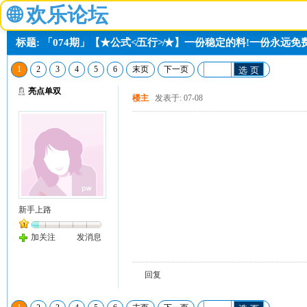
🌐
欢乐论坛
标题: 「074期」【★公式≮五行≯★】一份稳定的料!一份永远免
1
2
3
4
5
6
末页
下一页
选 页
亮点单双
楼主
发表于: 07-08
新手上路
加关注
发消息
回复