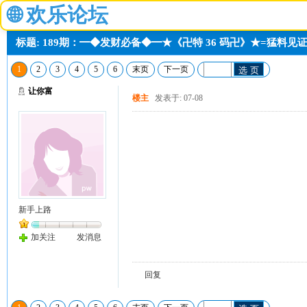
🌐
欢乐论坛
标题: 189期：━◆发财必备◆━★《卍特 36 码卍》★=猛料见
1
2
3
4
5
6
末页
下一页
选 页
让你富
楼主
发表于: 07-08
新手上路
加关注
发消息
回复