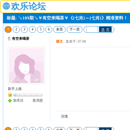
🌐
欢乐论坛
标题: ↘189期↘￥有空来喝茶￥《{七肖}～{七肖}》精准资料！
1
2
3
4
5
6
末页
下一页
选 页
有空来喝茶
楼主
发表于: 07-08
新手上路
加关注
发消息
回复