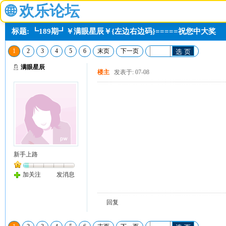
🌐
欢乐论坛
标题: ┗189期┛￥满眼星辰￥{左边右边码}=====祝您中大奖
1
2
3
4
5
6
末页
下一页
选 页
满眼星辰
楼主
发表于: 07-08
新手上路
加关注
发消息
回复