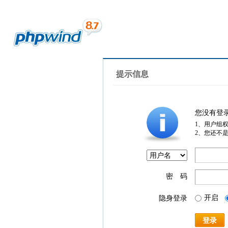
提示信息
您没有登
1、用户组
2、您还不
密 码
开启
隐身登录
登录