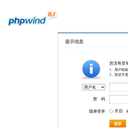
提示信息
您没有登
1、用户组
2、您还不
密 码
开启
隐身登录
登录