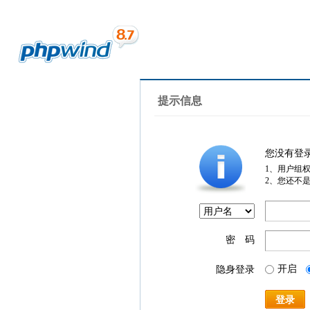
提示信息
您没有登
1、用户组
2、您还不
密 码
开启
隐身登录
登录