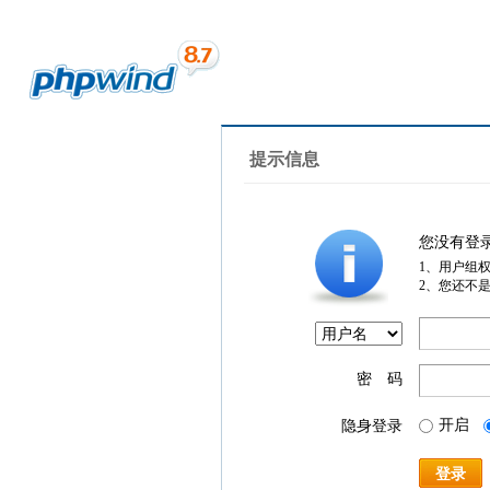
提示信息
您没有登
1、用户组
2、您还不
密 码
开启
隐身登录
登录