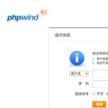
提示信息
您没有登
1、用户组
2、您还不
密 码
开启
隐身登录
登录