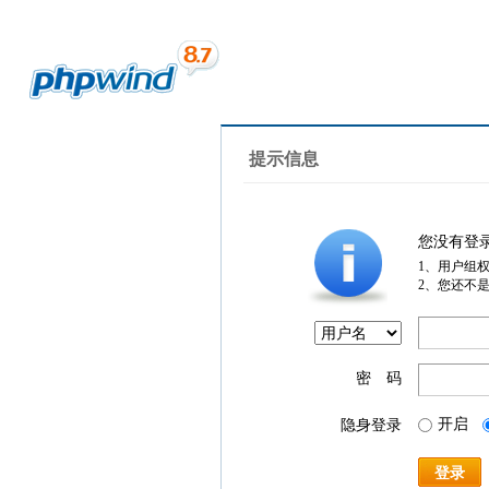
提示信息
您没有登
1、用户组
2、您还不
密 码
开启
隐身登录
登录