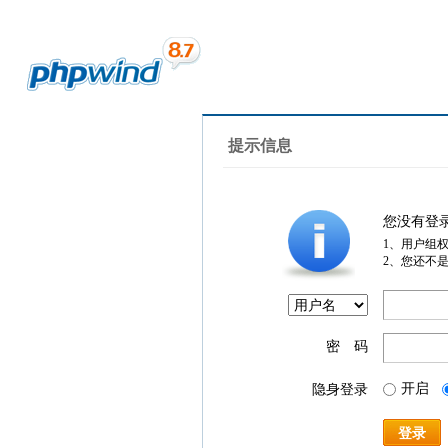
提示信息
您没有登
1、用户组
2、您还不
密 码
开启
隐身登录
登录