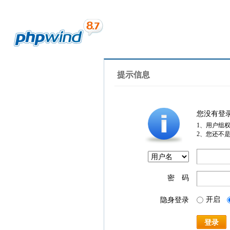
提示信息
您没有登
1、用户组
2、您还不
密 码
开启
隐身登录
登录