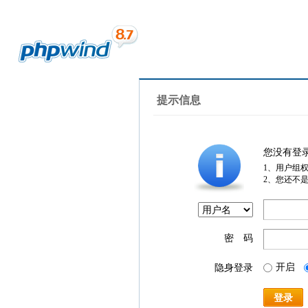
提示信息
您没有登
1、用户组
2、您还不
密 码
开启
隐身登录
登录