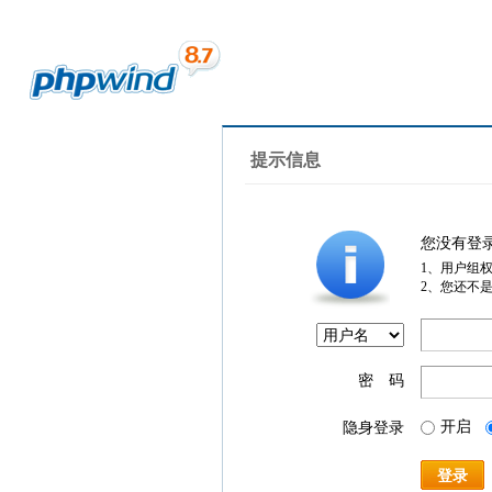
提示信息
您没有登
1、用户组
2、您还不
密 码
开启
隐身登录
登录