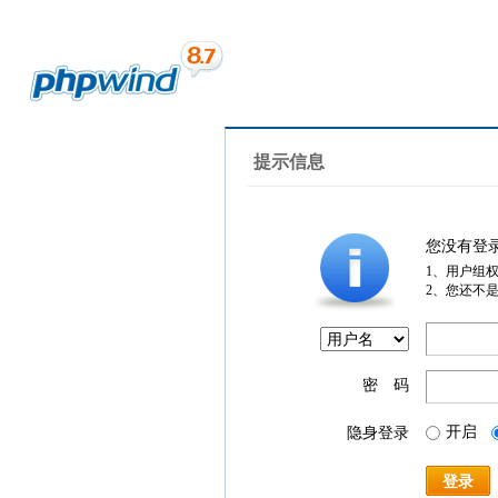
提示信息
您没有登
1、用户组
2、您还不
密 码
开启
隐身登录
登录